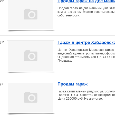
Продам гараж на две маш
дня
Продам гараж на две машины. Два эта
комната с окном. Можно использовать 
собственности.
Гараж в центре Хабаровск
дня
Центр - Хасановская-Марсовая, гаражн
видеонаблюдение, рольставни, оформл
Оценочная стоимость 738 т. р. СРОЧ
Площадь,
Продам гараж
дня
Гараж капитальный рядом с ул. Вологод
Гараж в ГСК-414 шестой от центральног
Цена 220000 руб. Не агенство.