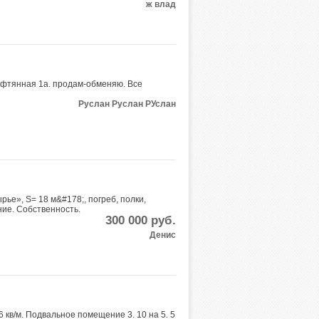
ж влад
ефтянная 1а. продам-обменяю. Все
Руслан Руслан РУслан
ье», S= 18 м&#178;, погреб, полки,
ние. Собственность.
300 000
руб.
Денис
кв/м. Подвальное помещение 3. 10 на 5. 5