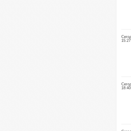
Сего
15:27
Сего
18:40