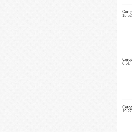
Сего
15:52
Сего
8:51
Сего
19:27