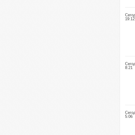
Сего
19:12
Сего
8:21
Сего
5:06