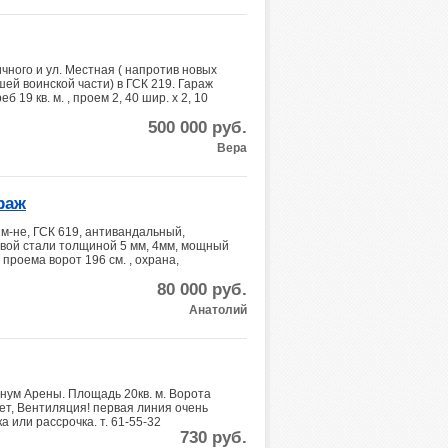
чного и ул. Местная ( напротив новых
ей воинской части) в ГСК 219. Гараж
еб 19 кв. м. , проем 2, 40 шир. х 2, 10
500 000
руб.
Вера
раж
м-не, ГСК 619, антивандальный,
овой стали толщиной 5 мм, 4мм, мощный
 проема ворот 196 см. , охрана,
80 000
руб.
Анатолий
ум Арены. Площадь 20кв. м. Ворота
ет, Вентиляция! первая линия очень
а или рассрочка. т. 61-55-32
730
руб.