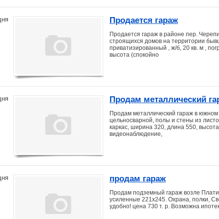
Продается гараж
дня
Продается гараж в районе пер. Черепи
строящихся домов на территории бывш
приватизированный , ж/б, 20 кв. м , погр
высота (спокойно
Продам металлический га
дня
Продам металлический гараж в южном 
цельносварной, полы и стены из лист
каркас, ширина 320, длина 550, высота
видеонаблюдение,
продам гараж
дня
Продам подземный гараж возле Платин
усиленные 221х245. Охрана, полки, Св
удобно! цена 730 т. р. Возможна ипотек