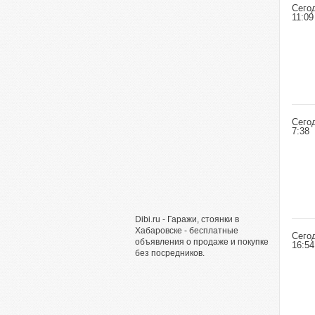
Сего
11:09
Сего
7:38
Dibi.ru - Гаражи, стоянки в
Хабаровске - бесплатные
Сего
объявления о продаже и покупке
16:54
без посредников.