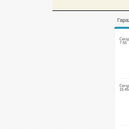
Гара
Сего
7:55
Сего
15:45