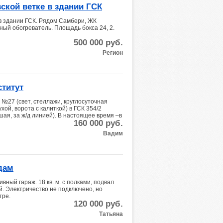
ской ветке в здании ГСК
 в здании ГСК. Рядом Самбери, ЖК
ый обогреватель. Площадь бокса 24, 2.
500 000
руб.
Регион
ститут
№27 (свет, стеллажи, круглосуточная
хой, ворота с калиткой) в ГСК 354/2
шая, за ж/д линией). В настоящее время –в
160 000
руб.
Вадим
дам
вный гараж. 18 кв. м. с полками, подвал
. Электричество не подключено, но
тре.
120 000
руб.
Татьяна