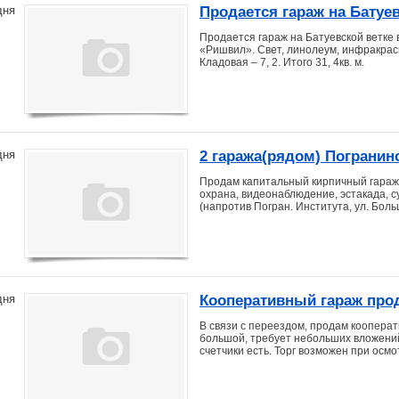
Продается гараж на Батуев
дня
Продается гараж на Батуевской ветке
«Ришвил». Свет, линолеум, инфракрасн
Кладовая – 7, 2. Итого 31, 4кв. м.
2 гаража(рядом) Погранин
дня
Продам капитальный кирпичный гараж 
охрана, видеонаблюдение, эстакада, су
(напротив Погран. Института, ул. Боль
Кооперативный гараж про
дня
В связи с переездом, продам кооперати
большой, требует небольших вложений
счетчики есть. Торг возможен при осмо