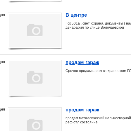
В центре
дня
Гск 501а . свет. охрана. документы ( н
дендрария по улице Волочаевской
продам гараж
дня
Срочно продам гараж в охраняемом ГСК
продам гараж
дня
продам металлический цельносварной 
реф отл состояние