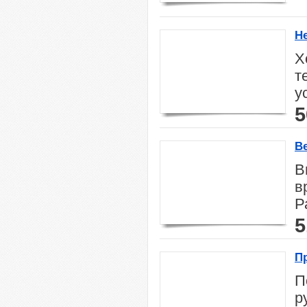
Н
Х
т
у
5
В
В
в
Р
5
П
П
р