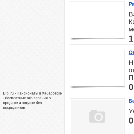
Р
B
К
м
1
О
Н
о
П
0
Dibi.ru - Пансионаты в Хабаровске
- бесплатные объявления о
Б
продаже и покупке без
посредников.
У
0