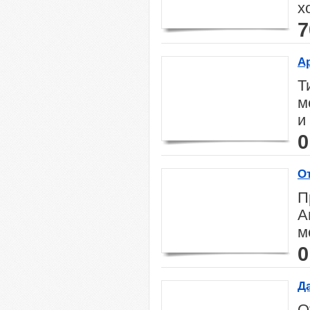
х
7
А
Т
м
и
0
О
П
А
м
0
Д
О