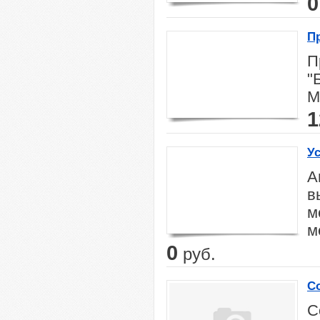
0
П
П
"
М
1
Ус
А
в
м
м
0
руб.
С
п
С