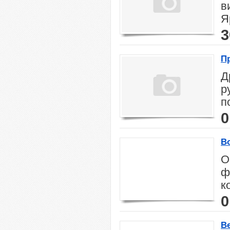
в
Я
3
П
Д
р
п
0
В
О
ф
к
0
В