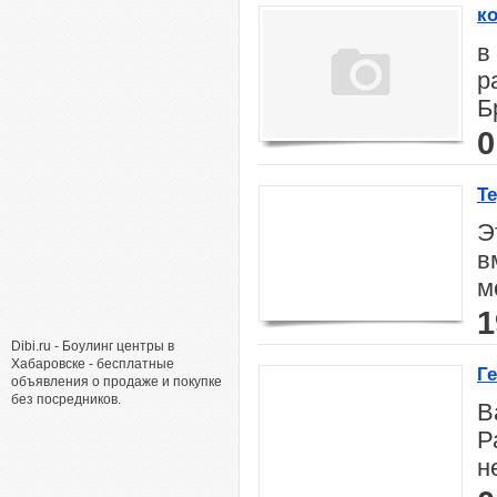
к
в
р
Б
0
Т
Э
в
м
1
Dibi.ru - Боулинг центры в
Хабаровске - бесплатные
Г
объявления о продаже и покупке
без посредников.
В
Р
н