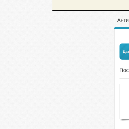
Анти
Да
Пос