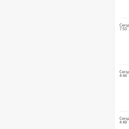
Сего
7:53
Сего
4:44
Сего
4:49