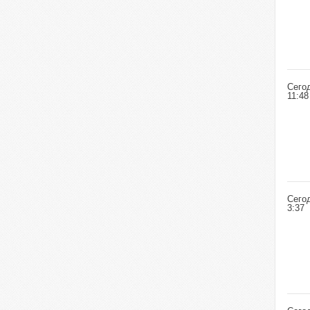
Сего
11:48
Сего
3:37