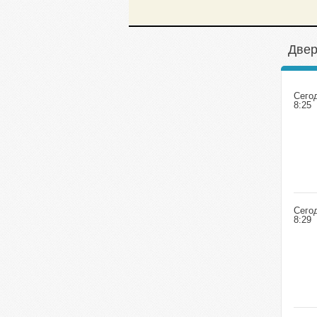
Двер
Сего
8:25
Сего
8:29