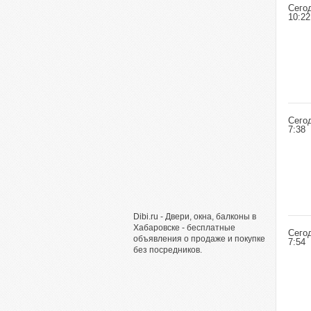
Сего
10:22
Сего
7:38
Dibi.ru - Двери, окна, балконы в
Хабаровске - бесплатные
Сего
объявления о продаже и покупке
7:54
без посредников.