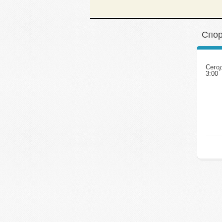
Спор
Сего
3:00